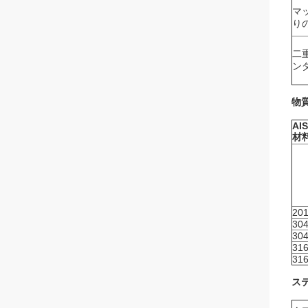
マ
り
二
ン
物
AIS
材
20
30
30
31
31
ス