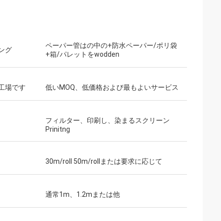
ペーパー管はの中の+防水ペーパー/ポリ袋
ング
+箱/パレットをwodden
ジ
りがとう。あなた
達近い将来に持っ
工場です
低いMOQ、低価格および最もよいサービス
をです。
フィルター、印刷し、染まるスクリーン
Prinitng
30m/roll 50m/rollまたは要求に応じて
通常1m、1.2mまたは他