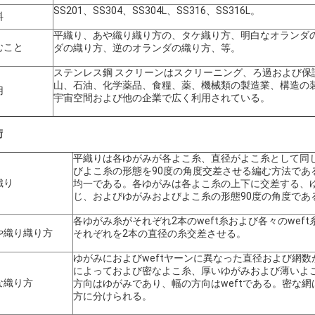
SS201、SS304、SS304L、SS316、SS316L。
料
平織り、あや織り織り方の、タケ織り方、明白なオランダ
むこと
ダの織り方、逆のオランダの織り方、等。
ステンレス鋼 スクリーンはスクリーニング、ろ過および保
山、石油、化学薬品、食糧、薬、機械類の製造業、構造の
用
宇宙空間および他の企業で広く利用されている。
術
平織りは各ゆがみが各よこ糸、直径がよこ糸として同
びよこ糸の形態を90度の角度交差させる編む方法であ
織り
均一である。各ゆがみは各よこ糸の上下に交差する、
じ、およびゆがみおよびよこ糸の形態90度の角度であ
各ゆがみ糸がそれぞれ2本のweft糸および各々のwef
や織り織り方
それぞれを2本の直径の糸交差させる。
ゆがみにおよびweftヤーンに異なった直径および網
によっておよび密なよこ糸、厚いゆがみおよび薄いよ
な織り方
方向はゆがみであり、幅の方向はweftである。密な
方に分けられる。