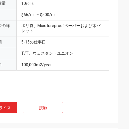
数量
10rolls
$66/roll ~ $500/roll
ジの詳
ポリ袋、Moistureproofペーパーおよび木パ
レット
間
5-15の仕事日
T/T、ウェスタン・ユニオン
力
100,000m2/year
ライス
接触