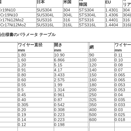
国
日本
米国
EU
韓国
リア
r19Ni10
SUS304
304
STS304
1.4301
304
Cr19Ni10
SUS304L
304L
STS304L
1.4306
304
Cr17Ni12Mo2
SUS316
316
STS316
1.4401
316
2Cr17Ni12Mo2
SUS316L
316L
STS316L
1.4404
316
品仕様書のパラメータ テーブル
ワイヤー直径
開き
ワイヤー
網
mm
mm
mm
1.80
10.90
90
0.11
1.60
6.866
100
0.10
1.20
5.15
120
0.08
0.91
4.17
140
0.07
0.80
3.433
150
0.065
0.60
2.575
160
0.065
0.55
1.99
180
0.053
0.5
1.314
200
0.053
0.45
0.961
250
0.04
0.40
0.87
325
0.035
0.305
0.542
350
0.033
0.20
0.308
400
0.03
0.19
0.223
500
0.025
0.14
0.223
600
0.018
0.12
0.198