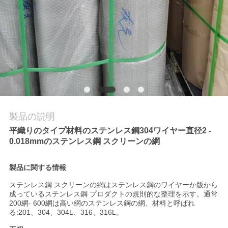
工
場
旅
行
品
製品の説明
質
平織りのタイプ材料のステンレス鋼304ワイヤー直径2 -
管
0.018mmのステンレス鋼 スクリーンの網
理
製品に関する情報
ステンレス鋼 スクリーンの網はステンレス鋼のワイヤーか版から
成っているステンレス鋼 プロダクトの規則的な整理を示す。通常
お
200網- 600網は高い網のステンレス鋼の網、材料と呼ばれ
る:201、304、304L、316、316L。
問