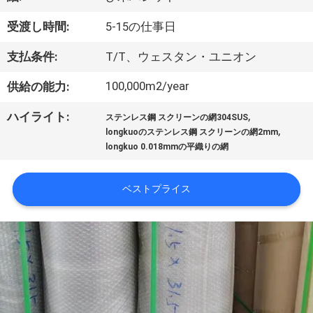
デ
オ
受渡し時間:
5-15の仕事日
支払条件:
T/T、ウェスタン・ユニオン
私
100,000m2/year
供給の能力:
た
,
ハイライト:
ステンレス鋼 スクリーンの網304SUS
ち
,
longkuoのステンレス鋼 スクリーンの網2mm
longkuo 0.018mmの平織りの網
に
関
ベストプライス
し
て
は