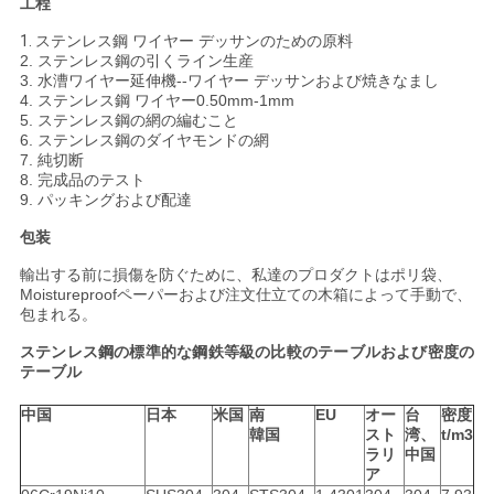
工程
い
1.
ステンレス鋼 ワイヤー デッサンのための原料
合
2. ステンレス鋼の引くライン生産
3. 水漕ワイヤー延伸機--ワイヤー デッサンおよび焼きなまし
4. ステンレス鋼 ワイヤー0.50mm-1mm
わ
5. ステンレス鋼の網の編むこと
6. ステンレス鋼のダイヤモンドの網
せ
7. 純切断
8. 完成品のテスト
9. パッキングおよび配達
引
包装
用
輸出する前に損傷を防ぐために、私達のプロダクトはポリ袋、
Moistureproofペーパーおよび注文仕立ての木箱によって手動で、
を
包まれる。
ステンレス鋼の標準的な鋼鉄等級の比較のテーブルおよび密度の
要
テーブル
求
中国
日本
米国
南
EU
オー
台
密度
韓国
スト
湾、
t/m3
し
ラリ
中国
ア