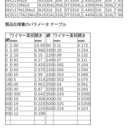
な
06Cr19Ni10
SUS304
304
STS304
1.4301
304
304
7.93
022Cr19Ni10
SUS304L
304L
STS304L
1.4306
304L
304L
7.93
06Cr17Ni12Mo2
SUS316
316
STS316
1.4401
316
316
7.98
さ
022Cr17Ni12Mo2
SUS316L
316L
STS316L
1.4404
316L
316L
7.98
い
製品仕様書のパラメータ テーブル
ワイヤー直径
開き
網
ワイヤー直径
開き
網
mm
mm
mm
mm
地
2
1.80
10.90
90
0.11
0.172
3
1.60
6.866
100
0.10
0.154
図
4
1.20
5.15
120
0.08
0.132
5
0.91
4.17
140
0.07
0.111
6
0.80
3.433
150
0.065
0.104
8
0.60
2.575
160
0.065
0.094
PRIVACY
10
0.55
1.99
180
0.053
0.088
14
0.5
1.314
200
0.053
0.074
POLICY
18
0.45
0.961
250
0.04
0.061
20
0.40
0.87
325
0.035
0.043
30
0.305
0.542
350
0.033
0.0395
50
0.20
0.308
400
0.03
0.0335
60
0.19
0.223
500
0.025
0.0258
70
0.14
0.223
600
0.018
0.023
80
0.12
0.198