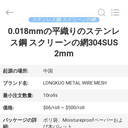
Copyright
©
2021
-
ステンレス鋼 スクリーンの網
2026
Beijing
Silk
0.018mmの平織りのステンレ
家
Road
Enterprise
Management
ス鋼 スクリーンの網304SUS
Services
Co.,LTD.
プ
All
2mm
Rights
Reserved.
ロ
起源の場所:
中国
ダ
LONGKUO METAL WIRE MESH
ク
ブランド名:
ト
10rolls
最小注文数量:
$66/roll ~ $500/roll
価格:
ビ
パッケージの詳
ポリ袋、Moistureproofペーパーおよ
細:
び木パレット